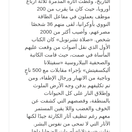
التاريخ، وغطت آثاره المدمرة ثلاثة أرباع
أوروبا، حيث كان ما يقرب من 200
موظف يعملون في مفاعل الطاقة
النووي بأوكرانيا، لقى منهم 36 شخصًا
مصرعهم، وأصيب أكثر من 2000
شخص. «صلاة تشرنوبل» كان الكتاب
الأول الذي نقل أصوات من وقعت عليهم
المأساة في صمت، حيث قامت الكاتبة
والصحفية البيلاروسية «سفيتلانا
أليكسفيتش» بإجراء مقابلات مع 500 ناجٍ
وناجية من الانهيار ورجال الإطفاء، ومن
تم تكليفهم بدفن وجه الأرض الملوث
وإطلاق النار على كل الحيوانات
بالمنطقة، وقصصهم التي كشفت عن
الخوف والغضب واللا يقين المستمر
معهم رغم تنظيف آثار الكارثة جيدًا لكنها
الآثار التي لا تمحى من نفوس البشر.
نقلت «سفيتلانا» أصوات الضحايا داخل