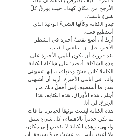
لا أعرف كيف يفترض بالكتابة أن تبدأ،
الأرجح من مكانٍ كهذا.. حيث يورقُ كلّ
شيءٍ بالشك.
تبدو الكتابة وكأنّها الشيءُ الوحيدُ الذي
أستطيع فعله.
أريدُ أن أضع نقطةً أخيرة في السّطر
الأخير، قبل أن يبتلعني الغياب.
لقد قررتُ أن تكون أيامي الأخيرة على
هذه الشاكلة. أقصد: على شاكلة الكتابة.
الكلمةُ كائنٌ هشٌ ومتهافت، إنها تشبهني.
وأنا.. في أيامي الأخيرة، أريد أن أشبهني
بقدر ما أستطيع. إنني أفعلُ ذلك من
أجلي. هذه الأوراق، هذه الكتابة، هذا
الجرحُ: لي أنا.
هذه الكتابة ليست توثيقاً لحياتي. ما فات
لم يكن جديراً بالاهتمام، كل شيءٍ سبق
وانتهى، وهذه الكتابة لا تفضي إلى مكان،
ولا أعتقد بأنني قد عشتُ حياةً تستحق أن