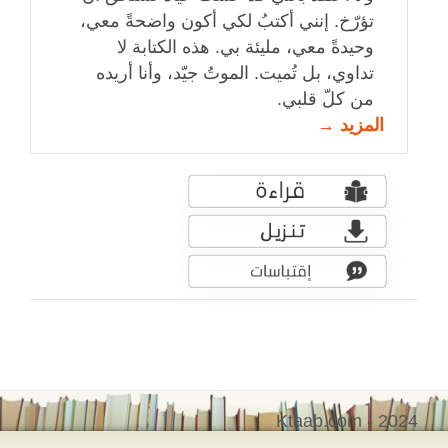
تؤرّخ. إنني أكتبُ لكي أكون واضحةً معي،
وحيدةً معي، مليئة بي. هذه الكتابة لا
تداوي، بل تُميت. الموتُ جيّد، وأنا أريده
من كلّ قلبي.
المزيد →
Ktaab.com - 2024