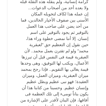
كرامة إنسانية، ولم ينقله هذه النقلة قبله
ولا بعده أحد من أصحاب الدعوات...
إن عمله هذا لكاف لتخويله المكان
الأسنى بين صفوف الأخيار الخالدين، فما
من أحد يضن على صاحب هذا العمل
بالتوقير ثم يجود بالتوقير على اسم
إنسان. إلا أننا نمضى خطوة وراء هذا،
حين نقول إن التعظيم حق "لعبقرية
محمد" ولو لم تقترن بعمل محمد.. لأن
العبقرية قيمة فى النفس قبل أن تبرزها
الأعمال، ويكتب لها التوفيق، وهى وحدها
قيمة يغالى بها التقويم.. فإذا رجح بمحمد
ميزان العبقرية، وميزان العمل، وميزان
العقيدة؛ فهو نبى عظيم وبطل عظيم
وإنسان عظيم. وحسبنا من كتابنا هذا أن
يكون بناناً تومىء إلى تلك العظمة فى
آفاقها، فإن البنان لأقدر على الإشارة من