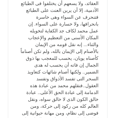
العقائد، ولا يسعهم أن يختلفوا فى الطبائع
الآدمية، إلا أن يرين العنت على الطبائع
فتنحرف عن السواء وهى خاسرة
بانحرافها، ولا خسارة على السواء. إن
عمل محمد لكاف جد الكفاية لتخويله
المكان الأسنى من التعظيم والإعجاب
والثناء... إنه نقل قومه من الإيمان
بالأصنام إلى الإيمان بالله، ولم تكن أصناماً
كأصناه يويان، يحسب للمعجب بها ذوق
الجمال إن فاته أن يحسب له هدى
الضمير.. ولكنها أصنام شائهات كتعاويذ
السحر التى تفسد الأذواق وتفسد
العقول..فنقلهم محمد من عبادة هذه
الدمامة إلى عبادة الحق الأعلى.. عبادة
خالق الكون الذى لا خالق سواه، ونقل
العالم كله من ركود إلى حركة، ومن
فوضى إلى نظام، ومن مهانة حيوانية إلى