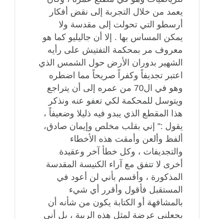
يعمد من خلال التجربة إلى نقض أفكار
أرسطو التي تحولت إلى مقدسة ولا
يمكن المساس بها . إلا أن جاليليو كما هو
معروف مر بمحكمة التفتيش على رأيه
الشهير بدوران الأرض حول الشمس الذي
اعتبر تجديفاً وكفراً صريحاً مما اضطره
وهو في ال70 من عمره إلى أن يتراجع
ويتوسل للمحكمة لكي تعفو عنه ونذكر
هذا المقطع الذي يبدو فيه ذليلا وضعيفاً ،
يقول :" إني بقلب مخلص وإيمان صادق،
ألفظ وألعن وأمقت هذه الأخطاء
والتجديفات ، وكل خطأ آخر وعقيدة
أخرى لا تتفق مع آراء الكنيسة المقدسة
المذكورة ، وأقسم بأني لن أعود في
المستقبل فأقول وأقرر أي شيء
بالمشافهة أو الكتابة يكون من شأنه أن
يجعلني عرضة لمثل هذه الريبة ، بل أني