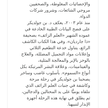
والإحصائيات المغلوطة، والصحفيين
مروجي الشائعات، وشرور شركات
الدواء.
منذ عام ٢٠٠٣، يعكف د. بن جولديكر
على فضح البيانات الطبية الخادعة في
عموده الشهير «العلم الزائف» بصحيفة
«ذا جارديان». وفي هذا الكتاب الكاشف
الرائع، يتناول خدعة التطعيم الثلاثي
وإعلانات مواد التجميل المضللة، والعلاج
بالوخز بالإبر والمعالجة المثلية،
والفيتامينات، وعلاقة البشر المرتبكة بكل
أنواع «السموم». بأسلوب غاضب وساخر
يصحبنا بن جولديكر في رحلة مرحة
وكاشفة في جنبات العلم الزائف الذي
نتلقاه يوميًّا على يد المحتالين والدجالين،
ثم يطلق في نهاية هذه الرحلة أجهزة
الإنذار لتنبيهنا.