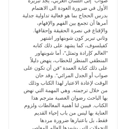
صواب" إلى اللسان العربي، يجد تبريره
الأول في ضرورة العودة الى الاهتمام
بدرس الحجاج بما هو فعالية تداولية جدلية
أمرها أن تجمع بين الفهم والإفهام،
والإقناع في نصرة الحقيقة وإحقاقها.
وثاني تبرير كون شوبنهاور اشتهر
كفيلسوف، كما يشهد على ذلك كتابه
"العالم كإرادة وتمثل"، أما شوبنهاور
المنطقي المنظر للخطاب، ينهض دليلاً
على ذلك كتابة العمدة "فن أن تكون على
صواب أو الجدل المرائي". وقد حان
الوقت لإعادة الاعتبار لهذا الكتاب وذلك
من خلال ترجمته. وهي المهمة التي نهض
بها الباحث رضوان العصبة مترجم هذا
الكتاب. فيبين لنا أهمية المغالطات ولزوم
العناية بها ليس من باب إحياء القديم
فقط، بل باعتبارها ضرورة مردها
التحولات التي يشهدها العالم المعاصر