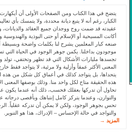
يتضح في هذا الكتاب ومن الصفحات الأولى أن أيكهارت 
الكبار، رغم أنه لا يتبع ديانة محددة، ولا يتمسك بأي تعاليم 
عقيدته قد ضمت روح ووجدان جميع العقائد والديانات، ول
أكانت المسيحية أو الإسلام أو حتى البوذية والهندوسية والد
صنعه كبار المعلمين يشرح لنا بكلمات واضحة وبسيطة أن
موجودون بداخلنا. يكمن جوهر الوجود في الحياة التي ت
تجسدها مليارات الأشكال التي قد تظهر وتختفي، تولد 
المعنى الأكثر عمقاً وأزلية ولا مرئية، لا يتواجد فقط خارج
يتحداها، بل يتواجد كذلك في أعماق كل شكل من هذه ال
هذه الحقيقة متاح لكل واحد منا. وذلك بوصفها المعنى ال
تحاول أن تدركها بعقلك فحسب، ذلك أنه عندما يكون عق
والتوازن، وعندما يتركز كامل إنتباهك وبأقصى درجاته ع
تحس بجوهر الوجود، ولكن لا يمكن أن تدركه عقلياً. الر
والتواجد في حالة الإحساس – الإدراك، هذا هو التنوير.
المزيد →