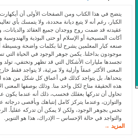
يتضح في هذا الكتاب ومن الصفحات الأولى أن أيكهارت 
الكبار، رغم أنه لا يتبع ديانة محددة، ولا يتمسك بأي تعاليم 
عقيدته قد ضمت روح ووجدان جميع العقائد والديانات، ول
أكانت المسيحية أو الإسلام أو حتى البوذية والهندوسية والد
صنعه كبار المعلمين يشرح لنا بكلمات واضحة وبسيطة أن
موجودون بداخلنا. يكمن جوهر الوجود في الحياة التي ت
تجسدها مليارات الأشكال التي قد تظهر وتختفي، تولد 
المعنى الأكثر عمقاً وأزلية ولا مرئية، لا يتواجد فقط خارج
يتحداها، بل يتواجد كذلك في أعماق كل شكل من هذه ال
هذه الحقيقة متاح لكل واحد منا. وذلك بوصفها المعنى ال
تحاول أن تدركها بعقلك فحسب، ذلك أنه عندما يكون عق
والتوازن، وعندما يتركز كامل إنتباهك وبأقصى درجاته ع
تحس بجوهر الوجود، ولكن لا يمكن أن تدركه عقلياً. الر
والتواجد في حالة الإحساس – الإدراك، هذا هو التنوير.
المزيد →