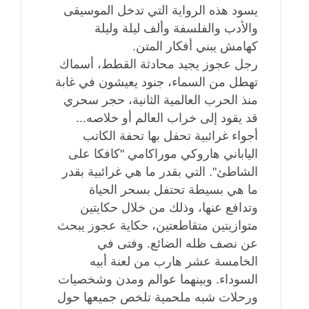
يسود هذه الرواية التي تدخل الموسيقى
والأدب والفلسفة وألف ليلة وليلة
كهامش يبني أفكار المتن.
رجل عجوز يجيد محادثة القطط، أسماك
تهطل من السماء، جنود يعيشون في غابة
منذ الحرب العالمية الثانية، حجر سحري
قد يقود إلى خراب العالم أو خلاصه...
أجواء غرائبية تحفل بها تحفة الكاتب
الياباني هاروكي موراكامي "كافكا على
الشاطئ". التي بقدر ما هي غرائبية بقدر
ما هي بسيطة تحتفل بسحر الحياة
وتدافع عنها، وذلك من خلال حكايتين
متوازيتين متقاطعتين، حكاية عجوز يبحث
عن نصف ظله الضائع. وفتى في
الخامسة عشر هارب من لعنة أبيه
السوداء. وبينهما عوالم ومدن وشخصيات
ورحلات شبه ملحمية تلخص جميعها حول