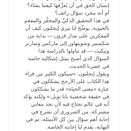
إنسان الحق في أن يُعرِّفها كيفما يشاء؟
أم أنه مجرد سؤال زائف؟
في هذا التحقيق الذكيِّ والمحفِّز والمفعم
بالحيوية، يوضِّح لنا تيري إيجلتون كيف أن
المفكرين على مدار قرون — بداية من
شكسبير وشوبنهاور إلى ماركس وسارتر
وبيكيت — قد تناولوا بالدراسة هذا
السؤال الذي أصبح يمثل إشكالية خاصة
في عصرنا الحديث.
ويقول إيجلتون: «سيكون الكثير من قراء
هذا الكتاب على الأرجح يشككون في
عبارة «معنى الحياة» قدر ما يشككون
في حقيقة شخصية بابا نويل.» ولكنه يؤكد
أنه في عالم نحتاج فيه لأن نجد معاني
مشتركة، من الضروري أن نشرع في
إجابة أهم سؤال بين كل الأسئلة، ثم في
النهاية، يقدم لنا إجابته الخاصة.