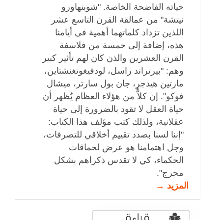
حياته الفاضحة الخاصة. "شوبنهاورو
نيتشة" من عمالقة القرن التاسع عشر
اللذين تزداد كلماتهما أهمية في أيامنا
هذه، إضافة إلى خمسة من فلاسفة
القرن العشرين والذن كان لهم تأثير كبير
وهم: "بيرتراند راسل، لودفيغوتغنشتاين،
مارتين هيدجر، جان بول سارتر، ميشال
فوكو". إن كلاًّ من هؤلاء العظام يُظهر أن
حياة العقل لا تقود بالضرورة إلى حياة
عقلانية، ولذلك كتب مؤلف هذا الكتاب:
"إننا لسنا بصدد تقييم أخلاقي للتصرفات،
وجل اهتمامنا هو عرض لحماقات
الحكماء، كي لا تقدس ذكراهم بشكل
محرج".
المزيد →