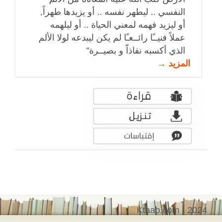
النفسي .. ليطهر نفسه .. أو يزيدها طهراً,
أو ليزيد فهمه لمعني الحياة .. أو ليلهمه
عملاً فنيــًا رائــعـًا لم يكن ليبدعه لولا الألم
الذي أكسبه نفاذاّ و بصيــرة”
المزيد →
Ktaab.com - 2024