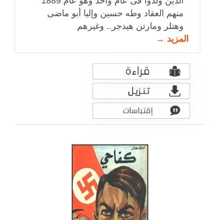
الذين ولدوا فى عام واحد وهو عام 1889
منهم العقاد وطه حسين وإليا أبو ماضى
وهتلر ومارتن هيدجر.. وغيرهم
المزيد →