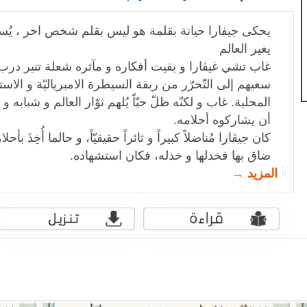
يحكى جيفارا حياتة بقلمة هو ليس بقلم شخص اخر ، يُس
يغير العالم
غاب تشي غيڤارا و بقيت أفكاره و مآثره شعلة تنير درب
سعيهم إلى التّحرّر من ربقة السيطرة الامبرياليّة و الاست
المحلية. غاب و لكنّه ظلّ حيّاً يُلهم ثوّار العالم و شبابه 
أن يشاركوه أحلامه.
كان جيڤارا مُناضلاً كبيراً و ثائراً حقيقيّاً، و حالما أُخِذَ ب
ضاق بها فخذلها و خذله، فكان استشهاده.
المزيد →