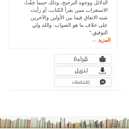
الدلائل ووجوه الترجيح، وذلك حينما خِفْتُ
الاستغراب ممن يقرأ الكتاب، أو رأيت
شبه الاتفاق فيما بين الأولين والآخرين
على خلاف ما هو الصواب‏.‏ والله ولي
التوفيق‏.‏"
المزيد →
Ktaab.com - 2024