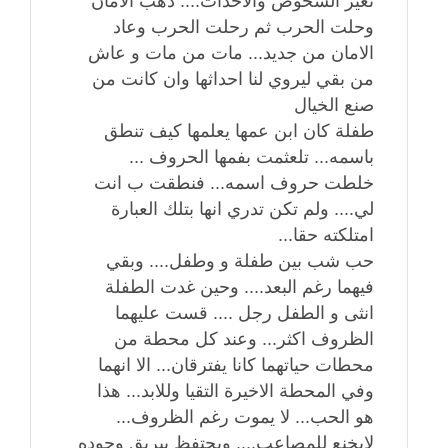
تغير الشخوص والاحداث.... ذهب الامان
وحلت الحرب ثم رحلت الحرب وعاد
الامان من جديد... مات من مات و عاش
من بقي ليروي لنا احداثها وان كانت من
صنع الخيال
طفلة كان ابن عمها يعلمها كيف تنطق
باسمه... تلعثمت بفمها الحروف ...
خلطت حروف اسمه... فنطقت ب انت
لي.... ولم تكن تدري انها بتلك العبارة
امتلكته حقا...
حب شب بين طفلة و وطفل.... وبقي
فيهما رغم البعد.... وحين غدت الطفلة
انثى و الطفل رجل .... قست عليهما
الظروف اكثر... وعند كل محطة من
محطات حياتهما كانا يفترقان... الا انهما
وفي المحطة الاخيرة التقيا وللابد... هذا
هو الحب... لا يموت رغم الظروف...
لايخنع للمصاعب.... ويحتفظ ببريق وجوده