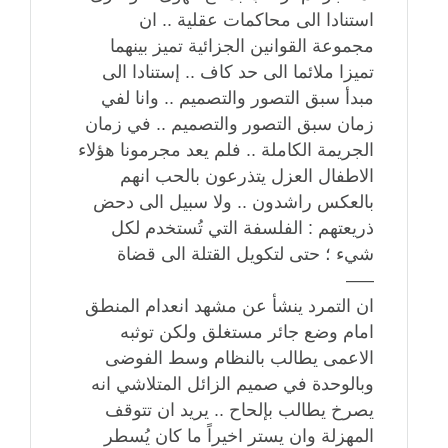
استنادا الى محاكمات عقلية .. ان
مجموعة القوانين الجزائية تميز بينهما
تميزا ملائما الى حد كاف .. إستنادا الى
مبدأ سبق التصور والتصميم .. وانا لفي
زمان سبق التصور والتصميم .. في زمان
الجريمة الكاملة .. فلم يعد مجرمونا هؤلاء
الاطفال العزل يتذرعون بالحب انهم
بالعكس راشدون .. ولا سبيل الى دحض
ذريعتهم : الفلسفة التي تُستخدم لكل
شيء ؛ حتى لتكويل القتلة الى قضاة
—–
ان التمرد ينشأ عن مشهد انعدام المنطق
امام وضع جائر مستغلق ولكن توثبه
الاعمى يطالب بالنظام وسط الفوضى
وبالوحدة في صميم الزائل المتلاشي انه
يصرخ يطالب بإلحاح .. يريد ان تتوقف
المهزلة وان يستر اخيراً ما كان يُسطر