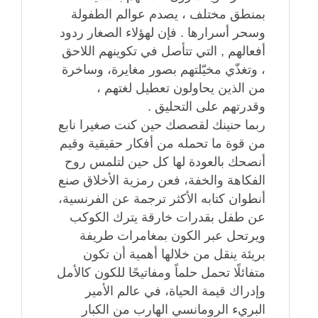
بمنطق مختلف ، يصدم عوالم الطفولة
وسحر أسرارها . فإن لهؤلاء الصغار ردود
أفعالهم , التي تتأصل في تكوينهم اللاحق
، وتغذّي مخيّلتهم بصور مغايرة، وساخرة
من الذين يحاولون تعطيل لغتهم ،
وقدرتهم على التحليق .
ربما حنينك لقصصك حين كنت صغيرا نابع
من قوة ما تحمله من أفكار حقيقية وقيم
أنصحك بالعودة لها كل حين لتلمس روح
الفكاهة والخفة، فعن رمزية الأخلاق صنع
أنطوان كتابه الأكثر ترجمة عن الفرنسية،
عن طفل بقدرات خارقة يترك الكوكب
ويرتحل عبر الكون بمغامرات طريفة
بريئة ينقل من خلالها أهمية أن تكون
متفائلًا تحمل حلماً ومفاتيحًا للكون كالأمل
وإدراك قيمة الحياة، في عالم الأمير
البريء الرومانسي الهارب من الكبار