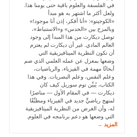
في الفلسفة والعلوم باقية حتى يومنا هذا.
ولعل أكثر ما اشتهر به هو مبدأ
«الكوجيتو»: «أنا أفكر، إذن أنا موجود!»
وبالمزج بين «الحدس» و«الاستنباط»،
توصل ديكارت من هذا المبدأ إلى وجود
العالم المادي. غير أن ديكارت لم يعتزم
أن تكون النظرية الميتافيزيقية التي
وضعها بمعزل عن عمله العلمي الذي ضم
أبحاثًا مهمة في الفيزياء، والرياضيات،
وعلم النفس، وعلم البصريات. وفي هذا
الكتاب، يُبيِّن توم سوريل كيف كان
ديكارت — في المقام الأول — مناصرًا
لمنهج رياضيٍّ جديد في الفيزياء ومطبِّقًا
له، وأن الغرض من النظرية الميتافيزيقية
التي وضعها هو دعم برنامجه في العلوم.
المزيد →