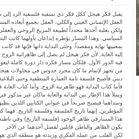
يقبل فكر هيجل ككل فكر ذي نسقية فلسفية الرد إلى 
العقل الإنساني العيني والكلي، العقل بجميع أبعاده المتشا
ولكن بغلبة أحدها محدداً لطبيعة المزيج الروحي والعقل
السياسي. وهذا المسار يؤطره إبداعان بأولهما كانت البداي
بمعنييها نهاية ومقصداً. وحتى البداية ذاتها فإنها قد ك
إليه الغاية, لأن فكر هيجل لم يصل إلى ظاهراتية الروح 
فيه الدور الأول. فلكأن مسار فكره دار دورة كاملة ليعود 
من تجهز لإتمام ما كان مجرد حدوس في محاولات هيجل 
ديني فأصبح فلسفة تامة العمارة المنطقية وحتى البلاغية
فأما كتاب البداية فهو ظاهرتية الروح, وأما كتاب الغاي
ويملأ هذا الإطار بين البداية والغاية ماكان غير مذكور في
وسداهما فيصبح صريحاً في عنواني الكتابين اللذين يطبق
المؤطرين, إنهما تاريخ الفلسفة وفلسفة التاريخ, فهما كت
هذا المسارفي ظاهر الوجود (فلسفة التاريخ) وفي باطنه 
يكون الظاهر والباطن قابلين لفصل أحدهما عن الآخر
لكن القلب من عمله الفكري وزبدته هو منطقه الذي هو م