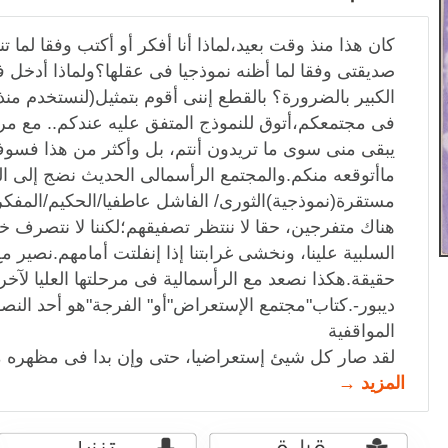
كان هذا منذ وقت بعيد،لماذا أنا أفكر أو أكتب وفقا لما
صديقتى وفقا لما أظنه نموذجيا فى عقلها؟ولماذا أدخل فى
الكبير بالضرورة؟ بالقطع إننى أقوم بتمثيل(لنستخدم من
فى مجتمعكم،أتوق للنموذج المتفق عليه عندكم.. مع مرو
يبقى منى سوى ما تريدون أنتم، بل وأكثر من هذا فسو
ماأتوقعه منكم.والمجتمع الرأسمالى الحديث نضج إلى ال
مستقرة(نموذجية)الثورى/ الفاشل عاطفيا/الحكيم/المفكر..
هناك متفرجين، حقا لا ننتظر تصفيقهم؛لكننا لا نتصرف خ
السلبية علينا، ونخشى غرابتنا إذا إنفلتت أمامهم.نصير م
حقيقة.هكذا نصعد مع الرأسمالية فى مرحلتها العليا لآخ
ديبور-.كتاب"مجتمع الإستعراض"أو" الفرجة"هو أحد النص
المواقفية
لقد صار كل شيئ إستعراضيا، حتى وإن بدا فى مظهره م
المزيد →