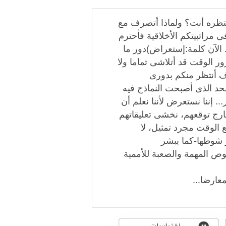
 تنتظره أنت؟ ولماذا أتصرف مع
 مراتبيتكم الأخلاقية فأحترم
ذ الآن كلمة:إستعراض)دور ما
ر الوقت قد أتلاشى تماما ولا
ف أنتظر منكم بدورى
حد الذى أصبحت النماذج فيه
. إننا نستعرض لأننا نعلم أن
ارج توقعهم، نخشى تعليقاتهم
ع الوقت مجرد تمثيل، لا
ر شوطها-كما يبشر
وص المهمة والصعبة للأممية
عارضا...