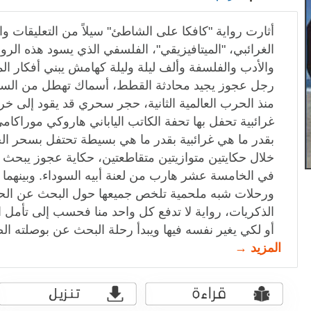
أثارت رواية "كافكا على الشاطئ" سيلاً من التعليقات وال
الغرائبي، "الميتافيزيقي"، الفلسفي الذي يسود هذه الرو
والأدب والفلسفة وألف ليلة وليلة كهامش يبني أفكار الم
رجل عجوز يجيد محادثة القطط، أسماك تهطل من السما
منذ الحرب العالمية الثانية، حجر سحري قد يقود إلى خرا
غرائبية تحفل بها تحفة الكاتب الياباني هاروكي موراكام
بقدر ما هي غرائبية بقدر ما هي بسيطة تحتفل بسحر الح
خلال حكايتين متوازيتين متقاطعتين، حكاية عجوز يبحث
في الخامسة عشر هارب من لعنة أبيه السوداء. وبينهم
ورحلات شبه ملحمية تلخص جميعها حول البحث عن الح
الذكريات، رواية لا تدفع كل واحد منا فحسب إلى تأمل ا
أو لكي يغير نفسه فيها ويبدأ رحلة البحث عن بوصلته ال
المزيد →