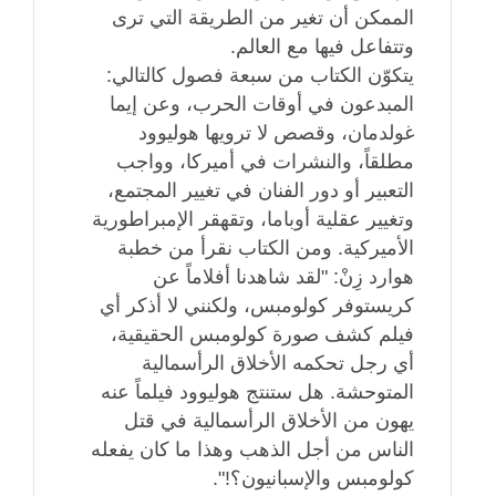
الممكن أن تغير من الطريقة التي ترى
وتتفاعل فيها مع العالم.
يتكوّن الكتاب من سبعة فصول كالتالي:
المبدعون في أوقات الحرب، وعن إيما
غولدمان، وقصص لا ترويها هوليوود
مطلقاً، والنشرات في أميركا، وواجب
التعبير أو دور الفنان في تغيير المجتمع،
وتغيير عقلية أوباما، وتقهقر الإمبراطورية
الأميركية. ومن الكتاب نقرأ من خطبة
هوارد زِنْ: "لقد شاهدنا أفلاماً عن
كريستوفر كولومبس، ولكنني لا أذكر أي
فيلم كشف صورة كولومبس الحقيقية،
أي رجل تحكمه الأخلاق الرأسمالية
المتوحشة. هل ستنتج هوليوود فيلماً عنه
يهون من الأخلاق الرأسمالية في قتل
الناس من أجل الذهب وهذا ما كان يفعله
كولومبس والإسبانيون؟!".