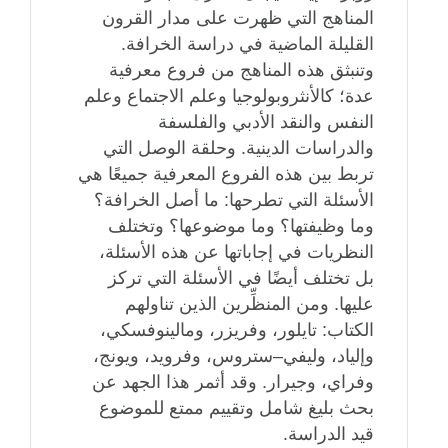
المناهج التي ظهرت على مدار القرون
القليلة الماضية في دراسة الخرافة.
وتنبثق هذه المناهج من فروع معرفية
عدة؛ كالأنثروبولوجيا وعلم الاجتماع وعلم
النفس والنقد الأدبي والفلسفة
والدراسات الدينية. وحلقة الوصل التي
تربط بين هذه الفروع المعرفية جميعًا هي
الأسئلة التي تطرحها: ما أصل الخرافة؟
وما وظيفتها؟ وما موضوعها؟ وتختلف
النظريات في إجاباتها عن هذه الأسئلة،
بل تختلف أيضًا في الأسئلة التي تركز
عليها. ومن المنظِّرين الذين تناولهم
الكتاب: تايلور، وفريزر، ومالينوفسكي،
وإلياد، وليفي–ستروس، وفرويد، ويونج،
وفراي، وجيرار. وقد أثمر هذا الجهد عن
بحث بليغ شامل وتقييم ممتع للموضوع
قيد الدراسة.