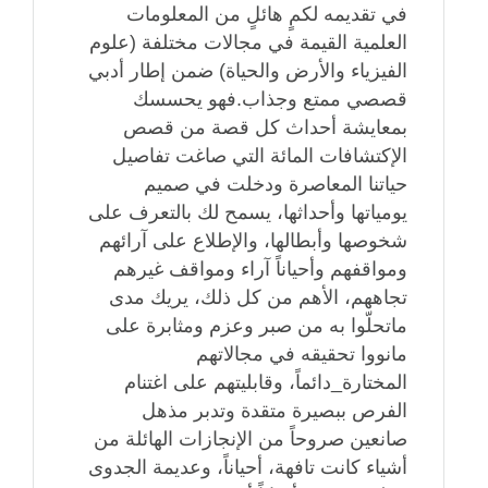
في تقديمه لكمٍ هائلٍ من المعلومات
العلمية القيمة في مجالات مختلفة (علوم
الفيزياء والأرض والحياة) ضمن إطار أدبي
قصصي ممتع وجذاب.فهو يحسسك
بمعايشة أحداث كل قصة من قصص
الإكتشافات المائة التي صاغت تفاصيل
حياتنا المعاصرة ودخلت في صميم
يومياتها وأحداثها، يسمح لك بالتعرف على
شخوصها وأبطالها، والإطلاع على آرائهم
ومواقفهم وأحياناً آراء ومواقف غيرهم
تجاههم، الأهم من كل ذلك، يريك مدى
ماتحلّوا به من صبر وعزم ومثابرة على
مانووا تحقيقه في مجالاتهم
المختارة_دائماً، وقابليتهم على اغتنام
الفرص ببصيرة متقدة وتدبر مذهل
صانعين صروحاً من الإنجازات الهائلة من
أشياء كانت تافهة، أحياناً، وعديمة الجدوى