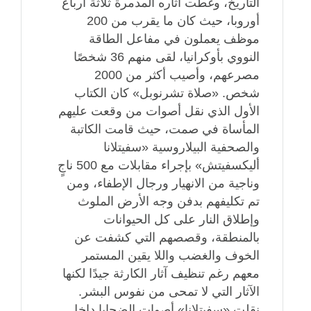
التاريخ، وغطت آثاره المدمرة ثلاثة أرباع
أوروبا، حيث كان ما يقرب من 200
موظف يعملون في مفاعل الطاقة
النووي بأوكرانيا، لقى منهم 36 شخصًا
مصرعهم، وأصيب أكثر من 2000
شخص. «صلاة تشرنوبل» كان الكتاب
الأول الذي نقل أصوات من وقعت عليهم
المأساة في صمت، حيث قامت الكاتبة
والصحفية البيلاروسية «سفيتلانا
أليكسفيتش» بإجراء مقابلات مع 500 ناجٍ
وناجية من الانهيار ورجال الإطفاء، ومن
تم تكليفهم بدفن وجه الأرض الملوث
وإطلاق النار على كل الحيوانات
بالمنطقة، وقصصهم التي كشفت عن
الخوف والغضب واللا يقين المستمر
معهم رغم تنظيف آثار الكارثة جيدًا لكنها
الآثار التي لا تمحى من نفوس البشر.
نقلت «سفيتلانا» أصوات الضحايا داخل