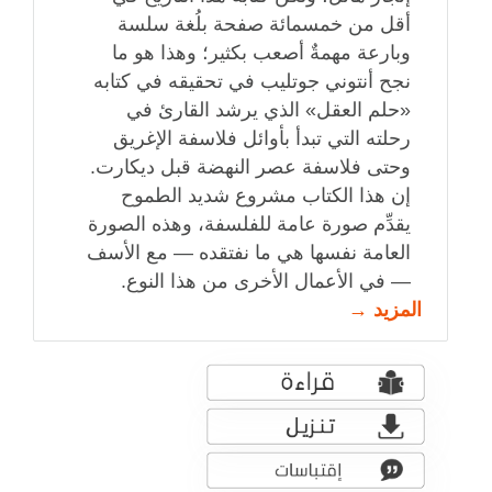
أقل من خمسمائة صفحة بلُغة سلسة
وبارعة مهمةٌ أصعب بكثير؛ وهذا هو ما
نجح أنتوني جوتليب في تحقيقه في كتابه
«حلم العقل» الذي يرشد القارئ في
رحلته التي تبدأ بأوائل فلاسفة الإغريق
وحتى فلاسفة عصر النهضة قبل ديكارت.
إن هذا الكتاب مشروع شديد الطموح
يقدِّم صورة عامة للفلسفة، وهذه الصورة
العامة نفسها هي ما نفتقده — مع الأسف
— في الأعمال الأخرى من هذا النوع.
المزيد →