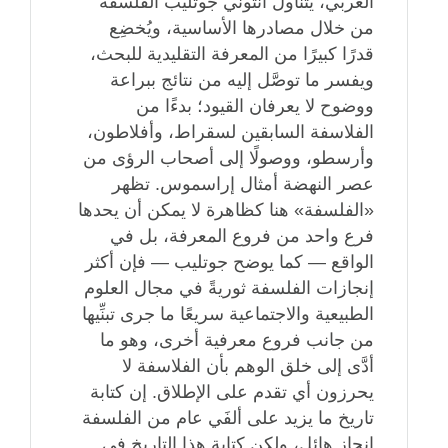
الغربي، يتناول أنتوني جوتليب الفلسفة
من خلال مصادرها الأساسية، ويُخضِع
قدرًا كبيرًا من المعرفة التقليدية للبحث،
ويفسر ما توصَّل إليه من نتائج ببراعة
ووضوح لا يعرفان القيود؛ بدءًا من
الفلاسفة السابقين لسقراط، وأفلاطون،
وأرسطو، ووصولًا إلى أصحاب الرؤى من
عصر النهضة أمثال إراسموس. تظهر
«الفلسفة» هنا كظاهرة لا يمكن أن يحدها
فرع واحد من فروع المعرفة، بل في
الواقع — كما يوضح جوتليب — فإن أكثر
إنجازات الفلسفة ثوريةً في مجال العلوم
الطبيعية والاجتماعية سريعًا ما جرى تبنِّيها
من جانب فروع معرفية أخرى، وهو ما
أدَّى إلى خلق الوهم بأن الفلاسفة لا
يحرزون أي تقدم على الإطلاق. إن كتابة
تاريخ ما يزيد على ألفَي عام من الفلسفة
إنجاز هائل، ولكن كتابة هذا التاريخ في