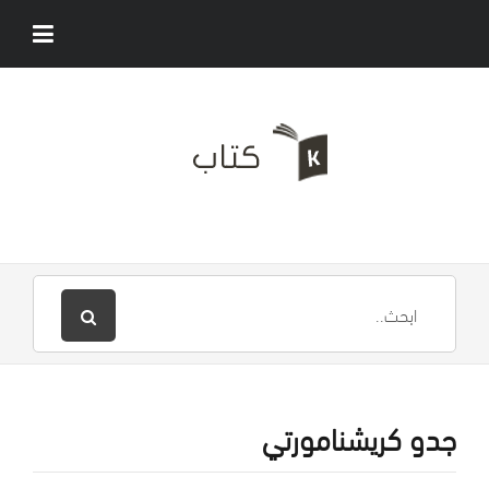
جدو كريشنامورتي