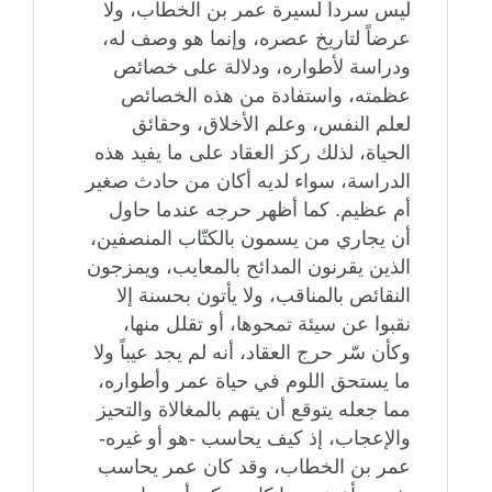
ليس سرداً لسيرة عمر بن الخطاب، ولا
عرضاً لتاريخ عصره، وإنما هو وصف له،
ودراسة لأطواره، ودلالة على خصائص
عظمته، واستفادة من هذه الخصائص
لعلم النفس، وعلم الأخلاق، وحقائق
الحياة، لذلك ركز العقاد على ما يفيد هذه
الدراسة، سواء لديه أكان من حادث صغير
أم عظيم. كما أظهر حرجه عندما حاول
أن يجاري من يسمون بالكتّاب المنصفين،
الذين يقرنون المدائح بالمعايب، ويمزجون
النقائص بالمناقب، ولا يأتون بحسنة إلا
نقبوا عن سيئة تمحوها، أو تقلل منها،
وكأن سّر حرج العقاد، أنه لم يجد عيباً ولا
ما يستحق اللوم في حياة عمر وأطواره،
مما جعله يتوقع أن يتهم بالمغالاة والتحيز
والإعجاب، إذ كيف يحاسب -هو أو غيره-
عمر بن الخطاب، وقد كان عمر يحاسب