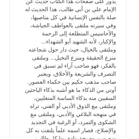
يدور على صفحات هذا الكتاب حديث عن
الإمام علي بن أبي طالب، هذا الحديث له
صلة بالنفس الإنسانية في كل مناصيها،
وفي سيرته ملتقى بالعواطف الجياشة،
والأحاسيس المتطلعة إلى الرحمة
والإكبار، لأنه الشهيد أبو الشهداء...
وملتقى بالخيال، حيث دار حول شجاعته
منزع الحقيقة ومنزع التخيل... وملتقى
بالفكر، فهو صاحب آراء لم تسبق في
التصرف والشريعة والأخلاق، ويعتبر
صاحب مذهب حكيم بين حكماء العصور.
أوتي من الذكاء ما هو أشبه بذكاء الباحثين
المنقبين منه بذكاء الساسة المتغلبين،
وملتقى مع الذوق الأدبي أو الفني، تراه
في منهجه البلاغي والأدبي، وملتقى مع
الشكوى والتمرد، أو الرغبة في التجديد
والإصلاح، فصار اسمه علماً يلتفت به كل
منصوب، وصيحة ينادي بها كل طالب