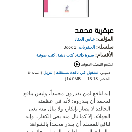
عبقرية محمد
المؤلف:
عباس العقاد
سلسلة:
العبقريات
, Book 1
الأقسام:
سيرة ذاتية
,
كتب دينية
,
كتب صوتية
صوتي:
تشغيل في نافذة مستقلة
|
تنزيل
(المدة &
الحجم: 15:18 — 14.0MB)
إنه لنافع لمن يقدرون محمداً، وليس بنافع
لمحمد أن يقدروه؛ لأنه فى عظمته
الخالدة لا يضار بإنكار، ولا ينال منه بغى
الجهلاء، إلا كما نال منه بغى الكفار.. وإنه
لنافع للمسلم أن يقدر محمداً بالشواهد
والبينات التى يراها غير المسلم، فلا يسعه