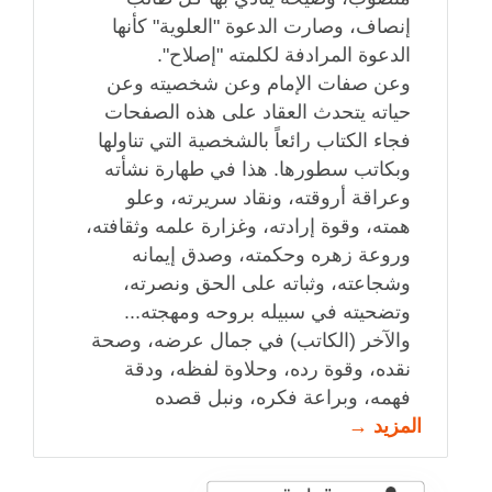
إنصاف، وصارت الدعوة "العلوية" كأنها
الدعوة المرادفة لكلمته "إصلاح".
وعن صفات الإمام وعن شخصيته وعن
حياته يتحدث العقاد على هذه الصفحات
فجاء الكتاب رائعاً بالشخصية التي تناولها
وبكاتب سطورها. هذا في طهارة نشأته
وعراقة أروقته، ونقاد سريرته، وعلو
همته، وقوة إرادته، وغزارة علمه وثقافته،
وروعة زهره وحكمته، وصدق إيمانه
وشجاعته، وثباته على الحق ونصرته،
وتضحيته في سبيله بروحه ومهجته...
والآخر (الكاتب) في جمال عرضه، وصحة
نقده، وقوة رده، وحلاوة لفظه، ودقة
فهمه، وبراعة فكره، ونبل قصده
المزيد →