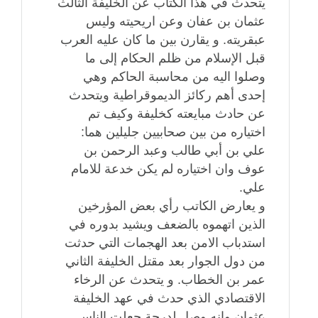
يتحدث في هذا الكتاب عن الخليفة الثالث
عثمان بن عفان وعن اريحيته وليس
عبقريته. و يقارن بين ما كان عليه العرب
قبل الإسلام من ظلم الحكام إلى ما
وصلوا اليه من محاسبة الحاكم وهي
إحدى أهم ركائز الديموقراطية ويتحدث
عن حادث مبايعته كخليفة وكيف تم
اختياره من بين صحابيين جليلين هما:
علي بن أبي طالب وعبد الرحمن بن
عوف وان اختياره لم يكن خدعة للامام
علي.
و يعارض الكاتب رأي بعض المؤرخين
الذين اتهموه بالضعف ويشيد بدوره في
استدباب الامن بعد الهجمات التي حدثت
من دول الجوار بعد مقتل الخليفة الثاني
عمر بن الخطاب. و يتحدث عن الرخاء
الاقتصادي الذي حدث في عهد الخليفة
عثمان وانه وصل لدرجة جعلت الناس