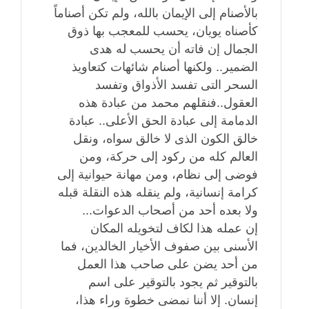
بالأصنام إلى الإيمان بالله، ولم تكن أصناماً
كأصناه يويان، يحسب للمعجب بها ذوق
الجمال إن فاته أن يحسب له هدى
الضمير.. ولكنها أصنام شائهات كتعاويذ
السحر التى تفسد الأذواق وتفسد
العقول..فنقلهم محمد من عبادة هذه
الدمامة إلى عبادة الحق الأعلى.. عبادة
خالق الكون الذى لا خالق سواه، ونقل
العالم كله من ركود إلى حركة، ومن
فوضى إلى نظام، ومن مهانة حيوانية إلى
كرامة إنسانية، ولم ينقله هذه النقلة قبله
ولا بعده أحد من أصحاب الدعوات...
إن عمله هذا لكاف لتخويله المكان
الأسنى بين صفوف الأخيار الخالدين، فما
من أحد يضن على صاحب هذا العمل
بالتوقير ثم يجود بالتوقير على اسم
إنسان. إلا أننا نمضى خطوة وراء هذا،