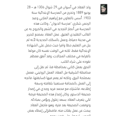
ولد العقاد في أسوان في 29 شوال 1306 هـ – 28
يونيو 1889 وتخرج من المدرسة الإبتدائية سنة
1903. أسس بالتعاون مع إبراهيم المازني وعبد
الرحمن شكري “مدرسة الديوان”، وكانت هذه
المدرسة من أنصار التجديد في الشعر والخروج به عن
القالب التقليدي العتيق. عمل العقاد بمصنع للحرير
في مدينة دمياط، وعمل بالسكك الحديدية لأنه لم
ينل من التعليم حظا وافرا حيث حصل على الشهادة
الإبتدائية فقط، لكنه في الوقت نفسه كان مولعا
بالقراءة في مختلف المجالات، وقد أنفق معظم
نقوده على شراء الكتب.
التحق بعمل كتابي بمحافظة قنا، ثم نقل إلى
محافظة الشرقية مل العقاد العمل الروتيني، فعمل
بمصلحة البرق، ولكنه لم يعمر فيها كسابقتها، فاتجه
إلى العمل بالصحافة مستعينا بثقافته وسعة
إطلاعه، فاشترك مع محمد فريد وجدي في إصدار
صحيفة الدستور، وكان إصدار هذه الصحيفة فرصة
لكي يتعرف العقاد بسعد زغلول ويؤمن بمبادئه.
وتوقفت الصحيفة بعد فترة، وهو ماجعل العقاد
يبحث عن عمل يقتات منه، فاضطرإلى إعطاء بعض
الدروس ليحصل على قوت يومه.