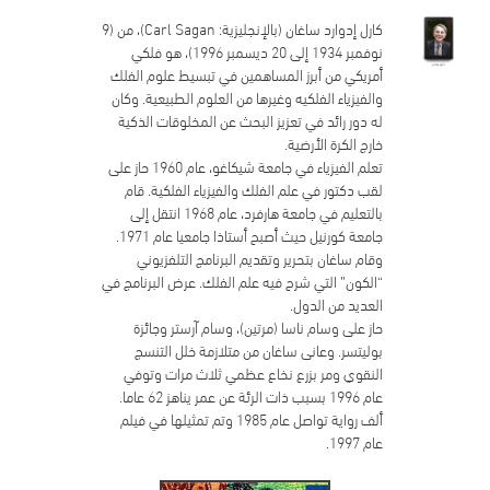
كارل إدوارد ساغان (بالإنجليزية: Carl Sagan)، من (9
نوفمبر 1934 إلى 20 ديسمبر 1996)، هو فلكي
أمريكي من أبرز المساهمين في تبسيط علوم الفلك
والفيزياء الفلكيه وغيرها من العلوم الطبيعية. وكان
له دور رائد في تعزيز البحث عن المخلوقات الذكية
خارج الكرة الأرضية.
تعلم الفيزياء في جامعة شيكاغو، عام 1960 حاز على
لقب دكتور في علم الفلك والفيزياء الفلكية. قام
بالتعليم في جامعة هارفرد، عام 1968 انتقل إلى
جامعة كورنيل حيث أصبح أستاذا جامعيا عام 1971.
وقام ساغان بتحرير وتقديم البرنامج التلفزيوني
“الكون” التي شرح فيه علم الفلك. عرض البرنامج في
العديد من الدول.
حاز على وسام ناسا (مرتين)، وسام آرستر وجائزة
بوليتسر. وعانى ساغان من متلازمة خلل التنسج
النقوي ومر بزرع نخاع عظمي ثلاث مرات وتوفي
عام 1996 بسبب ذات الرئة عن عمر يناهز 62 عاما.
ألف رواية تواصل عام 1985 وتم تمثيلها في فيلم
عام 1997.