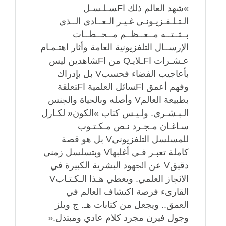
»ﺷﻬﺪ اﻟﻌﺎﻟﻢ ذﻟﻚ اFﺴـﻠـﺴـﻞ
اﻟـﺘـﻠـﻔـﺰﻳـﻮﻧـﻲ ﻏـﻴـﺮ اﻟـﻌــﺎدي اﻟــﺬي
ﺑــﺜــﺘــﻪ ﻣــﻌــﻈــﻢ ﻣــﺤــﻄــﺎت
اﻹرﺳــﺎل اﻟﺘﻠﻔﺰﻳﻮﻧﻴﺔ اﻟﻌﺎﻣﺔ وأﺛﺎر اﻫﺘـﻤـﺎم
ﻋـﺸـﺮات اFـﻼﻳـQ ﻣﻦ اFﺸﺎﻫﺪﻳﻦ ﻟﻴﺲ
ﺑﺄﻋﺎﺟﻴﺐ اﻟﻔﻀﺎء ﻓﺤﺴﺐV ﺑﻞ ﺑﺈدراك
وﻓﻬﻢ أﻋﻤﻖ اFﺴﺎﺋﻞ اﻟﻌﻠﻤﻴﺔ اFﺘﻌﻠﻘﺔ
ﺑﻄﺒﻴﻌﺔ اﻟﻌﺎﻟﻢV وأﺻﻠﻪ وﺑﺎﳊﻴﺎة واﳉﻨﺲ
اﻟـﺒـﺸـﺮي. وﻟـﻴـﺲ ﻛﺘﺎب »اﻟﻜﻮن« ﻟﻜـﺎرل
ﺳـﺎﻏـﺎن ﻣـﺠـﺮد ﻧـﺺ ﻣـﻜـﺘـﻮب
ﻟﻠﻤﺴﻠﺴﻞ اﻟﺘﻠﻔﺰﻳﻮﻧﻲV ﺑﻞ ﻫﻮ ﻗﺼﺔ
ﻛﺎﻣﻠﺔ ﺗﻌﺒـﺮ ﻓـﻲ أﻏﻠﺒﻬﺎV وﺑﺘﺴﻠﺴﻞ زﻣﻨﻲ
دﻗﻴﻖV ﻋﻦ اﳉﻬﻮد اﻟﺒﺸﺮﻳﺔ اﻟﻜﺒﻴﺮة ﻓﻲ
اﻻﳒﺎز اﻟﻌﻠﻤﻲ. وﻳﻌﻄﻲ ﻫـﺬا اﻟـﻜـﺘـﺎبV
اﻟﻘﺎرىء ﻓﺮﺻﺔ اﻛﺘﺸﺎف اﻟﻌﺎﻟﻢ ﻓﻲ
اﻟﻌﻤﻖ.. وﻳﺠﻌﻞ ﻣﻦ ﻛﺘﺎﺑﺎت ﻫـ. ج وﻳﻠﺰ
وﺟﻮل ﻓﻴﺮن ﻣﺠﺮد ﻛﻼم ﻋﺎدي وﻣﺒﺘﺬل.«