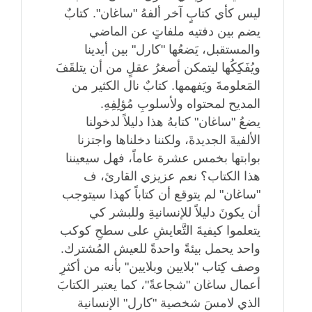
ليس كأي كتابٍ آخر ألفهُ "ساغان". كتابٌ
يضم بين دفتيه ملفاتٍ عن الماضي
والمستقبل، يَضعُها "كارل" بين أيدينا
ويُفَكِكُها ليتمكن أصغرُ عقلٍ من أن يتلقَفَ
المَعلومةَ ويَفهمها. كتابٌ نال الكثير من
المديح لمحتواه ولأسلوبِ مُؤلِفِهِ.
يضعُ "ساغان" كتابهُ هذا دليلاً لدخولنا
الألفيةَ الجديدةَ، ولكننا دخلناها واجتزنا
بوابتها بخمس عشرة عاماً، فهل سيعيننا
هذا الكتاب؟ نعم عزيزي القارئ، ف
"ساغان" لم يتوقع أن كتاباً كهذا سيتوجب
أن يكونَ دليلاً للإنسانيةِ وللبشر كي
يتعلموا كيفيةَ التَّعايشِ على سطحِ كوكب
واحد يحمل بيئةً واحدةً للعيش المُشترك.
وصف كِتاب "بلايين وبلايين" بأنه من أكثرِ
أعمال ساغان "شجاعةً"، كما يعتبر الكتابَ
الذي لامسَ شخصية "كارل" الإنسانية