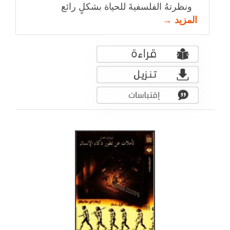
ونظرتهُ الفلسفيةَ للحياة بشكلٍ رائع
المزيد →