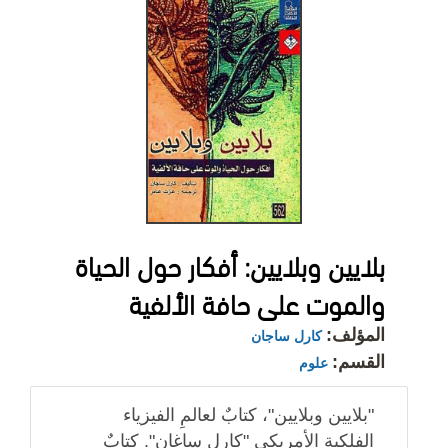
بلايين وبلايين: أفكار حول الحياة
والموت على حافة الألفية
المؤلف:
كارل ساجان
القسم:
علوم
"بلايين وبلايين"، كتابٌ لعالمِ الفيزياء
الفلكية الأمريكي "كارل ساغان". كتابٌ