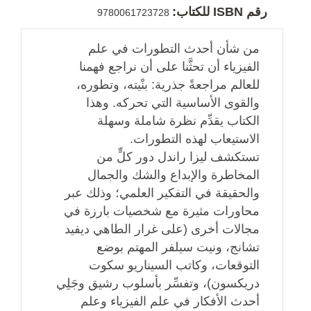
رقم ISBN للكتاب:
9780061723728
من شأن أحدث التطورات في علم
الفيزياء أن تحثَّنا على أن نراجع فهمنا
للعالم مراجعةً جذرية: بنْيته، وتطوره،
والقوى الأساسية التي تحركه. وهذا
الكتاب يقدِّم نظرة شاملة وسهلة
الاستيعاب لهذه التطورات.
تستكشف ليزا راندل دور كلٍّ من
المخاطرة والإبداع والشك والجمال
والحقيقة في التفكير العلمي؛ وذلك عبر
محاورات مثيرة مع شخصيات بارزة في
مجالات أخرى (على غرار الطاهي ديفيد
تشانج، ونيت سيلفر المهتم بوضع
التوقعات، وكاتب السيناريو سكوت
دريكسون)، وتفسِّر بأسلوب رشيق وجَلِي
أحدث الأفكار في علم الفيزياء وعلم