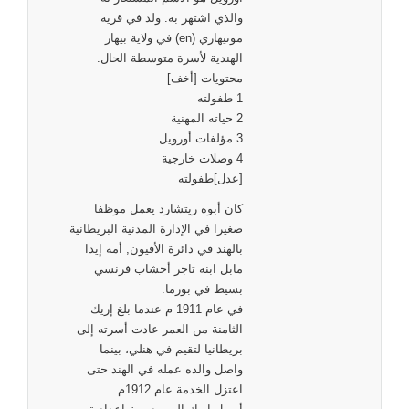
والذي اشتهر به. ولد في قرية
موتيهاري (en) في ولاية بيهار
الهندية لأسرة متوسطة الحال.
محتويات [أخف]
1 طفولته
2 حياته المهنية
3 مؤلفات أورويل
4 وصلات خارجية
[عدل]طفولته
كان أبوه ريتشارد يعمل موظفا
صغيرا في الإدارة المدنية البريطانية
بالهند في دائرة الأفيون, أمه إيدا
مابل ابنة تاجر أخشاب فرنسي
بسيط في بورما.
في عام 1911 م عندما بلغ إريك
الثامنة من العمر عادت أسرته إلى
بريطانيا لتقيم في هنلي، بينما
واصل والده عمله في الهند حتى
اعتزل الخدمة عام 1912م.