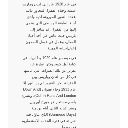
في عام 1928 عاد إلى لندن ومارس
عيشة وحياة الفقراء ليتجاوز بذلك
عقدة النفور الموروثة لديه ولدى
أبناء الطبقة الوسطى التي ينتمي
إليها من الفقراء، ثم سافر إلى
باريس حيث عاش في أحد أحياء
العمال، وعمل في غسل الصحون.
[عدل]حياته المهنية
في ديسمبر عام 1929 بدأ إريك في
كتابة أول كتبه، وكان عبارة عن
تقرير عن تلك الفترات التي عاشها
في كل من لندن وباريس بين
الفقراء، لكن التقرير لم ير النور إلا
عام 1933 وجاء بعنوان (Down And
Out In Paris And London)، ونشره
باسم مستعار هو جورج أورويل,
ونشر كتابه الثاني أيام بورمية
(Burmese Days) الذي تناول فيه
خبراته في فترة الخدمة الاستعمارية
في بورما.