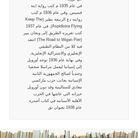
في عام 1935 م كتب رواية ابنة
قسيس, وفي عام 1936 م كتب
روايته دع الزنبقة تطير (Keep The
Aspidistra Flying), في عام 1937
كتب تقريره الطريق إلى ويجان بيير
(The Road to Wigan Pier) انتقد
فيه كلا من النظام الطبقي
الإنجليزي والاشتراكية الإنجليزية,
وفي نهاية عام 1936 توجه أورويل
إلى إسبانيا ليعمل مراسلا صحفيا
وجندياً لصالح الجمهورية الثانية
الإسبانية بجانب حزب ماركسي
معادي للستالينية وقد دون أورويل
خبراته التي عاشها في الحرب
الأهلية الأسبانية في كتاب أصدره
عام 1938 بعنوان تق