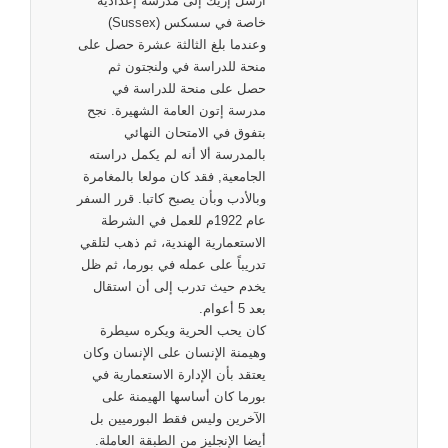
أرسل إريك إلى مدرسة إعدادية
خاصة في سسكس (Sussex)
وعندما بلغ الثالثة عشرة حصل على
منحة للدراسة في ولنجتون ثم
حصل على منحة للدراسة في
مدرسة إتون العامة الشهيرة. نجح
بتفوق في الامتحان النهائي
بالمدرسة ألا أنه لم يكمل دراسته
الجامعية, فقد كان مولعا بالمغامرة
وبالأدب وبأن يصبح كاتبا. قرر السفر
عام 1922م للعمل في الشرطة
الاستعمارية الهندية، ثم ذهب لتلقي
تدريباً على عمله في بورما، ثم ظل
يخدم حيث تدرب إلى أن استقال
بعد 5 أعوام.
كان يحب الحرية ويكره سيطرة
وهيمنة الإنسان على الإنسان وكان
يعتقد بأن الإدارة الاستعمارية في
بورما كان أساسها الهيمنة على
الآخرين وليس فقط البورميين بل
أيضا الإنجليز من الطبقة العاملة.