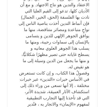
الاعتقاد والتدين هو نتاج الاجتهاد. و مع أن
الأديان كلها، تدعو إلى القيم العليا التي
نادت بها الفلسفة (الحق، الخير، الجمال)
فإن أنماط التدين أخذت بناصية الناس إلى
نواحٍ متباعدة ومصائر متناقضة، منها ما
يوافق الجوهر الإلهي للدين و يتسامى
بالإنسان إلى سماوات رحيبة، ومنها ما
يسلب هذا الجوهر العلوي معانيه و
يسطح غاياته حتى تصير مظهرًا شكلانيًّا،
و منها ما يجعل من الدين وسيلة إلى ما
هو نقيض له.
وفصولُ هذا الكتاب، و إن كانت تستعرض
في الأساس خبرات «التدين» عبر خبرات
مختلفة ، إلا أنها تسعى من وراء ذلك إلى
استكشاف الآثار العميقة، شديدة الأثر،
التي قد تأخذنا إليها التجارب التطبيقية
لمفهوم «الإيمان» والاتجار به ، فتُدير