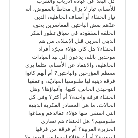
كل البعد عن عبادة الأرباب والتقرب
للأصنام، تيار لا يزال محاطاً بالغموض، أنه
تيار الحنفاء أو أصناف الجاهلية، الذين
عدّهم بعض الباحثين المعاصرين بحق،
الحلقة المفقودة في سياق تطور الفكر
الديني العربي قبل الإسلام. من هم
الحنفاء؟ هل كان هؤلاء مجرّد أفراد
موحدين بالله، يدعون إلى نبذ العبادات
الجاهلية، والابتعاد عن الأصنام، مثلما يرى
معظم المؤرخين والباحثين? أم أنهم كانوا
فرقة دينية لها طقوسها العباديّة، وعمقها
التوحيدي الخاص، كتبها، وأنبياؤها؟ وهل
الحنفاء فرقة واحدة؟ أم أكثر؟ وفي كل
الحالات، ما هي المصادر الفكرية الدينية
التي استقى منها هؤلاء عقائدهم وصاغوا
طقوسهم؟ هل الحنفاء هم نصارى
الجزيرة العربية؟ أم فرقة من فرقها
اليهودية؟ أم أن هؤلاء ليسوا من اليهود ولا