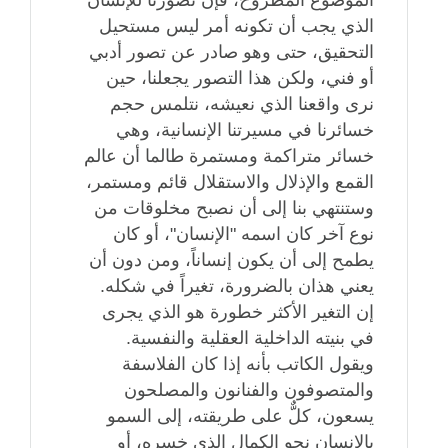
الموضوع المطروح، فإن تصورنا للإنسان
الذي يجب أن تكونه أمر ليس مستحيل
التحقيق، حتى وهو صادر عن تصور أدبي
أو فني، ولكن هذا التصور يجعلنا، حين
نرى واقعنا الذي نعيشه، نتلمس حجم
خسائرنا في مسيرتنا الإنسانية، وهي
خسائر متراكمة ومستمرة طالما أن عالم
القمع والإذلال والاستقلال قائم ومستمر،
وستنتهي بنا إلى أن نصبح مخلوقات من
نوع آخر كان اسمه "الإنسان"، أو كان
يطمح إلى أن يكون إنساناً، ومن دون أن
يعني هذان بالضرورة، تغيراً في شكله.
إن التغير الأكثر خطورة هو الذي يجرى
في بنيته الداخلية العقلية والنفسية.
ويقول الكاتب بأنه إذا كان الفلاسفة
والمتصوفون والفنانون والمصلحون
يسعون، كلٌّ على طريقته، إلى السمو
بالإنسان نحو الكمال الذي خسره، أو