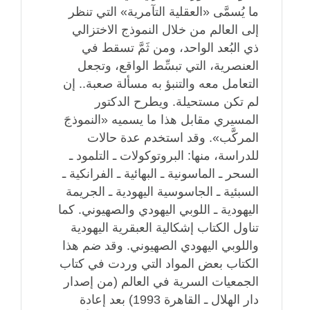
ما يُسمَّى «العقلية التآمرية» التي تنظر
إلى العالم من خلال النموذج الاختزالي
ذي البُعد الواحد، ومن ثَمَّ تسقط في
العنصرية، التي تبسِّط الواقع، وتجعل
التعامل معه والتنبؤ به مسألة صعبة.. إن
لم تكن مستحيلة. ويطرح الدكتور
المسيري مقابل هذا ما يسميه «النموذجَ
المركَّب». وقد استخدم عدة حالات
للدراسة، منها: البروتوكولات ـ التلمود ـ
السحر ـ الماسونية ـ البهائية ـ الفرانكية ـ
السبئية ـ الجاسوسية اليهودية ـ الجريمة
اليهودية ـ اللوبي اليهودي والصهيوني. كما
تناول الكتاب إشكالية العبقرية اليهودية
واللوبي اليهودي الصهيوني. وقد ضم هذا
الكتاب بعض المواد التي وردت في كتاب
الجمعيات السرية في العالم (من إصدار
دار الهلال ـ القاهرة 1993) بعد إعادة