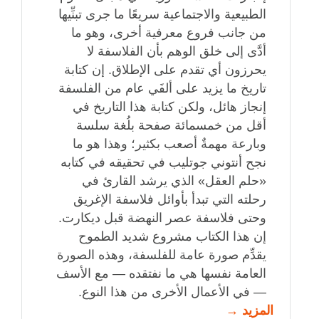
الطبيعية والاجتماعية سريعًا ما جرى تبنِّيها
من جانب فروع معرفية أخرى، وهو ما
أدَّى إلى خلق الوهم بأن الفلاسفة لا
يحرزون أي تقدم على الإطلاق. إن كتابة
تاريخ ما يزيد على ألفَي عام من الفلسفة
إنجاز هائل، ولكن كتابة هذا التاريخ في
أقل من خمسمائة صفحة بلُغة سلسة
وبارعة مهمةٌ أصعب بكثير؛ وهذا هو ما
نجح أنتوني جوتليب في تحقيقه في كتابه
«حلم العقل» الذي يرشد القارئ في
رحلته التي تبدأ بأوائل فلاسفة الإغريق
وحتى فلاسفة عصر النهضة قبل ديكارت.
إن هذا الكتاب مشروع شديد الطموح
يقدِّم صورة عامة للفلسفة، وهذه الصورة
العامة نفسها هي ما نفتقده — مع الأسف
— في الأعمال الأخرى من هذا النوع.
المزيد →