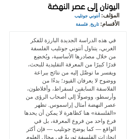
اليونان إلى عصر النهضة
المؤلف:
أنتوني جوتليب
الأقسام:
تاريخ
,
فلسفة
في هذه الدراسة الجديدة البارزة للفكر
الغربي، يتناول أنتوني جوتليب الفلسفة
من خلال مصادرها الأساسية، ويُخضِع
قدرًا كبيرًا من المعرفة التقليدية للبحث،
ويفسر ما توصَّل إليه من نتائج ببراعة
ووضوح لا يعرفان القيود؛ بدءًا من
الفلاسفة السابقين لسقراط، وأفلاطون،
وأرسطو، ووصولًا إلى أصحاب الرؤى من
عصر النهضة أمثال إراسموس. تظهر
«الفلسفة» هنا كظاهرة لا يمكن أن يحدها
فرع واحد من فروع المعرفة، بل في
الواقع — كما يوضح جوتليب — فإن أكثر
إنجازات الفلسفة ثوريةً في مجال العلوم