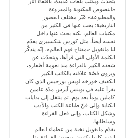
يتحدّث ويكتب بلغات عديدة، باقتفاء آثار
«النصوص المكتوبة والمقروءة
والمطبوعة» عَبْر مختلف العصور
التاريخية: بَحَث عنها في الكثير من
مكتبات العالم، لكنه بحث عنها داخل
نفسه أيضاً. مثل كورس شكسبيري يقدّم
لنا مانغويل «مفتاح فهم العالم». إنّه يتذكّر
الكلمة الأولى التي قرأها، ويتحدّث عن
شغفه الكبير بالقراءة منذ نعومة أظفاره،
ويروي قصّة علاقته بالكاتب الكبير
الكفيف خورخه لويس بورخيس الذي كان
يقرأ عليه في بوينس آيرس مدّة عامين
كاملين يوماً بعد يوم. ثم ينتقل إلى بدايات
الكتابة وإلى فنّ طباعة الكتب والأدب
وشكل الكتاب، وإلى فعل القراءة
وسلطانها.
يقدّم مانغويل نخبة من عظماء العالم
الذين كانوا يكتبون ويحبون القراءة مثل