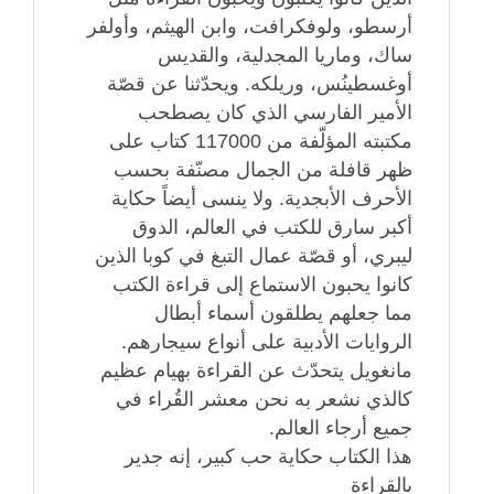
أرسطو، ولوفكرافت، وابن الهيثم، وأولفر
ساك، وماريا المجدلية، والقديس
أوغسطينُس، وريلكه. ويحدّثنا عن قصّة
الأمير الفارسي الذي كان يصطحب
مكتبته المؤلّفة من 117000 كتاب على
ظهر قافلة من الجمال مصنّفة بحسب
الأحرف الأبجدية. ولا ينسى أيضاً حكاية
أكبر سارق للكتب في العالم، الدوق
ليبري، أو قصّة عمال التبغ في كوبا الذين
كانوا يحبون الاستماع إلى قراءة الكتب
مما جعلهم يطلقون أسماء أبطال
الروايات الأدبية على أنواع سيجارهم.
مانغويل يتحدّث عن القراءة بهيام عظيم
كالذي نشعر به نحن معشر القُراء في
جميع أرجاء العالم.
هذا الكتاب حكاية حب كبير، إنه جدير
بالقراءة