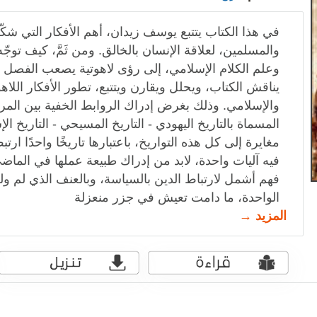
في هذا الكتاب يتتبع يوسف زيدان، أهم الأفكار التي شكّ
والمسلمين، لعلاقة الإنسان بالخالق. ومن ثَمَّ، كيف توج
وعلم الكلام الإسلامي، إلى رؤى لاهوتية يصعب الفصل ب
يناقش الكتاب، ويحلل ويقارن ويتتبع، تطور الأفكار الل
والإسلامي. وذلك بغرض إدراك الروابط الخفية بين المراحل
المسماة بالتاريخ اليهودي - التاريخ المسيحي - التاريخ ال
مغايرة إلى كل هذه التواريخ، باعتبارها تاريخًا واحدًا ار
فيه آليات واحدة، لابد من إدراك طبيعة عملها في الماضي
فهم أشمل لارتباط الدين بالسياسة، وبالعنف الذي لم ولن
الواحدة، ما دامت تعيش في جزر منعزلة
المزيد →