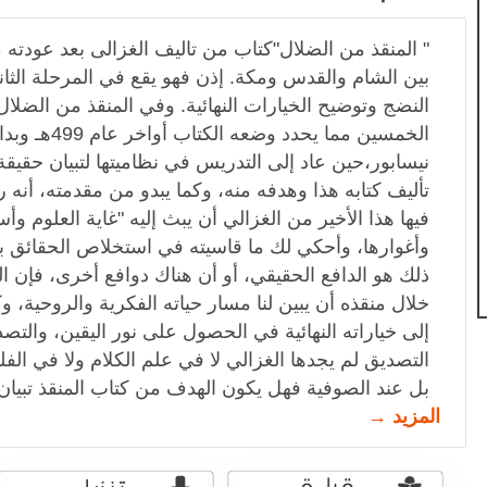
" المنقذ من الضلال"كتاب من تاليف الغزالى بعد عودته م
بين الشام والقدس ومكة. إذن فهو يقع في المرحلة الثان
النضج وتوضيح الخيارات النهائية. وفي المنقذ من الضلا
نيسابور،حين عاد إلى التدريس في نظاميتها لتبيان حقيقة ا
تأليف كتابه هذا وهدفه منه، وكما يبدو من مقدمته، أنه
فيها هذا الأخير من الغزالي أن يبث إليه "غاية العلوم وأ
وأغوارها، وأحكي لك ما قاسيته في استخلاص الحقائق ب
ذلك هو الدافع الحقيقي، أو أن هناك دوافع أخرى، فإن ا
خلال منقذه أن يبين لنا مسار حياته الفكرية والروحية،
إلى خياراته النهائية في الحصول على نور اليقين، والتصد
التصديق لم يجدها الغزالي لا في علم الكلام ولا في الف
بل عند الصوفية فهل يكون الهدف من كتاب المنقذ تبي
المزيد →