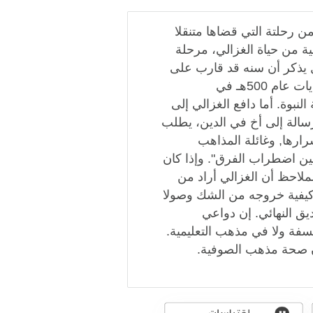
ن رحلتة التي قضاها متنقلا
ية من حياة الغزالي، مرحلة
ل يذكر أن سنه قد قارب على
الخمسين مما يحدد وضعه الكتاب أواخر عام 499هـ وبدايات عام 500هـ في
لنبوة. أما دافع الغزالي إلى
 رسالة إلى أخ في الدين، يطلب
سرارها, وغائلة المذاهب
ين اضطراب الفرق". وإذا كان
لملاحظ أن الغزالي أراد من
 وكيفية خروجه من الشك وصولا
يق النهائي. إن دواعي
لسفة ولا في مذهب التعليمية.
ان صحة مذهب الصوفية.