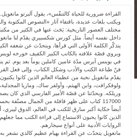
القراءة ضرورية للحياة كالتنفّس»، يقول آلبرتو مانغويل.
ويكتب بلغات عديدة، باقتفاء آثار «النصوص المكتوبة وال
مختلف العصور التاريخية: بَحَث عنها في الكثير من مكتبا
داخل نفسه أيضاً. مثل كورس شكسبيري يقدّم لنا مانغويل
يتذكّر الكلمة الأولى التي قرأها، ويتحدّث عن شغفه الكبي
ويروي قصّة علاقته بالكاتب الكبير الكفيف خورخه لويس
في بوينس آيرس مدّة عامين كاملين يوماً بعد يوم. ثم ينت
فنّ طباعة الكتب والأدب وشكل الكتاب، وإلى فعل القرا
يقدّم مانغويل نخبة من عظماء العالم الذين كانوا يكتبو
ولوفكرافت، وابن الهيثم، وأولفر ساك، وماريا المجدلي
وريلكه. ويحدّثنا عن قصّة الأمير الفارسي الذي كان يص
117000 كتاب على ظهر قافلة من الجمال مصنّفة بح
أيضاً حكاية أكبر سارق للكتب في العالم، الدوق ليبري، أ
الذين كانوا يحبون الاستماع إلى قراءة الكتب مما جعله
الروايات الأدبية على أنواع سيجارهم.
مانغويل يتحدّث عن القراءة بهيام عظيم كالذي نشعر به