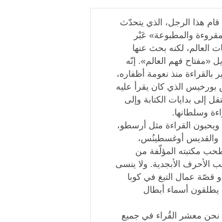
 قام هذا الرجل، الذي يتحدّث
مقروءة والمطبوعة» عَبْر
ت العالم، لكنه بحث عنها
 «مفتاح فهم العالم». إنّه
ر بالقراءة منذ نعومة أظفاره،
 بورخيس الذي كان يقرأ عليه
قل إلى بدايات الكتابة وإلى
ءة وسلطانها.
ن ويحبون القراءة مثل أرسطو،
ة، والقديس أوغسطينُس،
طحب مكتبته المؤلّفة من
سب الأحرف الأبجدية. ولا ينسى
و قصّة عمال التبغ في كوبا
م يطلقون أسماء أبطال
 نحن معشر القُراء في جميع