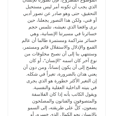
الموضوع المطروح، فإن تصورنا للإنسان
الذي يجب أن تكونه أمر ليس مستحيل
التحقيق، حتى وهو صادر عن تصور أدبي
أو فني، ولكن هذا التصور يجعلنا، حين
نرى واقعنا الذي نعيشه، نتلمس حجم
خسائرنا في مسيرتنا الإنسانية، وهي
خسائر متراكمة ومستمرة طالما أن عالم
القمع والإذلال والاستقلال قائم ومستمر،
وستنتهي بنا إلى أن نصبح مخلوقات من
نوع آخر كان اسمه "الإنسان"، أو كان
يطمح إلى أن يكون إنساناً، ومن دون أن
يعني هذان بالضرورة، تغيراً في شكله.
إن التغير الأكثر خطورة هو الذي يجرى
في بنيته الداخلية العقلية والنفسية.
ويقول الكاتب بأنه إذا كان الفلاسفة
والمتصوفون والفنانون والمصلحون
يسعون، كلٌّ على طريقته، إلى السمو
بالإنسان نحو الكمال الذي خسره، أو