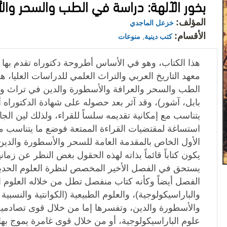
بخور الآلهة: دراسة في الطب والسحر وال
المؤلف:
خزعل الماجدي
الأقسام:
كتب دينية
,
منوعات
هذا الكتاب، وهو في الأساس أطروحة دكتوراه تقدم بها 
معهد التاريخ العربي والتراث العلمي للدراسات العليا، ه
الطب والسحر والعرافة والأسطورة والدين في تراث واد
بابل، آشور)، وقد آثر بعد حصوله على شهادة الدكتوراه 
يتناسب مع إمكانية تقديمه سلساً للقراء، ولذلك لين الجا
استساغة لمقتضيات القراءة الممتعة فوضع ما يتناسب 
الأول الخاص بالمقدمة العامة للسحر والأسطورة والدين
يكون كتاباً قائماً بذاته لهذه الحقول بغض النظر عن زمان
يستحق في الفصل الأخير المخصص لنظرة العلوم الحديثة
الفصل أيضاً وكأنه كتاب منفصل تطل من خلاله العلوم ا
والباراسيكولوجية)، والعلوم الطبيعية (الكوانتية والنسبية
والأسطورة والدين، وتفسرها إما من خلال قوى تصادمية
علوم الباراسيكولوجية، أو من خلال قوى غامرة يموج بها