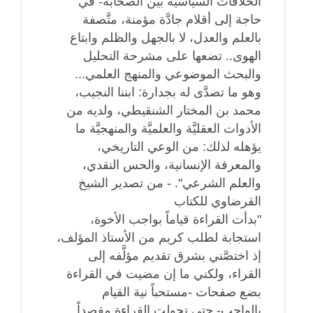
الخلافات السياسية بين الصحابة- في
حاجة إلى أقلام جادَّة مؤمنة، متَّصفة
بالعلم والعدل، لا بالجهل والظلم وابتاع
الهوى.. تضعها على مشرحة التحليل
والبحث الموضوعي والمنهج العلمي...
وهو ما تصدَّى له بجدارة: ابننا النجيب،
محمد بن المختار الشنقيطي، ولديه من
الأدوات العقليَّة والعلميَّة والمنهجيَّة ما
يؤهله لذلك: من الوعي التاريخي،
والمعرفة الإنسانية، والحس النقدي،
والعلم الشرعي". - من تصدير الشيخ
القرضاوي للكتاب
"بدأت القراءة قياماً بواجب الأخوة،
استجابة لطلب كريم من الأستاذ المؤلف،
إذ اختصَّني بشرق تقديم مؤلَّفه إلى
القراء، ولكني ما إن مضيت في القراءة
بضع صفحات -مستحباً نية القيام
بالواجب- حتى تحولت القراءة مقصداً