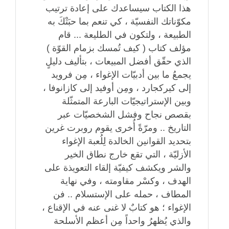
هذا الكتاب سيساعدك على إعادة ترتيب
مكوّناتك النفسيّة ، كي تنعم بما حبَتْكَ به
الطبيعة ، ولتكون في الطليعة ... قام
مؤلف كتاب ( كيف تُمسك بزمام القوّة )
الذي حقّق أفضل المبيعات ، بتأليف دليلٍ
يجمعُ ما بين أدبيّات الإغواء ، مِن فرويد
إلى كيركجارد ، ومِن أوفيد إلى كازانوفا ،
وبين الإستراتيجيّات البارعة المتمثّلة
بقصص نجاح وفشل الشخصيّات عبر
التاريخ .. ومرّةً أُخرى يقوم روبرت غرين
بتحديد القوانين الخالدة لِلُعبة الإغواء
الأزليّة ، التي تقع خارج نطاق الخير
والشر ويكشف كيفيّة إلقاء التعويذة على
الهدف ، وكسْر مقاومته ، وفي نهاية
المطاف ، حمله على الإستسلام .. فن
الإغواء ؛ هو كتابٌ لا غنى عنه في الإقناع ،
والذي يُظهرُ واحداً مِن أعظم الأسلحة