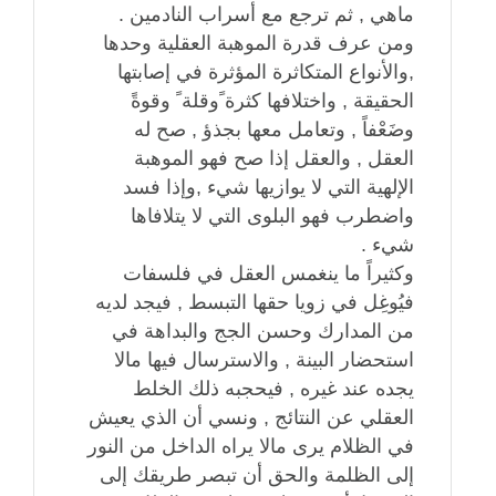
ماهي , ثم ترجع مع أسراب النادمين .
ومن عرف قدرة الموهبة العقلية وحدها
,والأنواع المتكاثرة المؤثرة في إصابتها
الحقيقة , واختلافها كثرة ًوقلة ً وقوةً
وضَعْفاً , وتعامل معها بجذؤ , صح له
العقل , والعقل إذا صح فهو الموهبة
الإلهية التي لا يوازيها شيء ,وإذا فسد
واضطرب فهو البلوى التي لا يتلافاها
شيء .
وكثيراً ما ينغمس العقل في فلسفات
فيُوغِل في زويا حقها التبسط , فيجد لديه
من المدارك وحسن الجج والبداهة في
استحضار البينة , والاسترسال فيها مالا
يجده عند غيره , فيحجبه ذلك الخلط
العقلي عن النتائج , ونسي أن الذي يعيش
في الظلام يرى مالا يراه الداخل من النور
إلى الظلمة والحق أن تبصر طريقك إلى