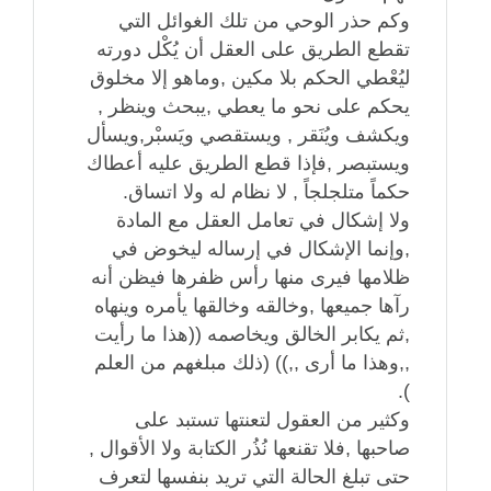
وكم حذر الوحي من تلك الغوائل التي
تقطع الطريق على العقل أن يُكْل دورته
ليُعْطي الحكم بلا مكين ,وماهو إلا مخلوق
يحكم على نحو ما يعطي ,يبحث وينظر ,
ويكشف ويُنَقر , ويستقصي ويَسبْر,ويسأل
ويستبصر ,فإذا قطع الطريق عليه أعطاك
حكماً متلجلجاً , لا نظام له ولا اتساق.
ولا إشكال في تعامل العقل مع المادة
,وإنما الإشكال في إرساله ليخوض في
ظلامها فيرى منها رأس ظفرها فيظن أنه
رآها جميعها ,وخالقه وخالقها يأمره وينهاه
,ثم يكابر الخالق ويخاصمه ((هذا ما رأيت
,,وهذا ما أرى ,,)) (ذلك مبلغهم من العلم
).
وكثير من العقول لتعنتها تستبد على
صاحبها ,فلا تقنعها نُذُر الكتابة ولا الأقوال ,
حتى تبلغ الحالة التي تريد بنفسها لتعرف