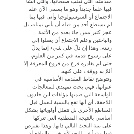
مقدمته، التي نقلب صفحاتها، والتي أنشأ
فيها علماً جديداً وهو ما يسمى الآن علم
الاجتماع أو السوسيولوجيا وأتى فيها بما
لم يستطع أحد من قبله أن يأتي بمثله، بل
عجز كثير ممن جاء بعده من الأئمة
والباحثين وعلم الاجتماع أن يصلوا إلى
رتبته. وهذا إن دلّ على شيء إنما يدلّ
على رسوخ قدمه في كثير من العلوم،
حتى لم يغادره فرع من فروع المعرفة إلا
ألمّ به ووقف على كنهه.
وتتوضح نقاط المقدمة الأساسية في
عنوانها، فهي بحث تمهيدي للمعالجات
الواسعة التي ضمتها مؤلفات ابن خلدون
اللاحقة، أي أنها تقع بالنسبة للعمل قبل
المقاطع الأخرى بل تتعلل أولوياتها بشكل
أساسي بالنتيجة المنطقية التي تتركها
على بنية البحث التالي ذاتها. وهذا يفترض
فيها مبتدأ في النحو لأي خبر، والواقع أن