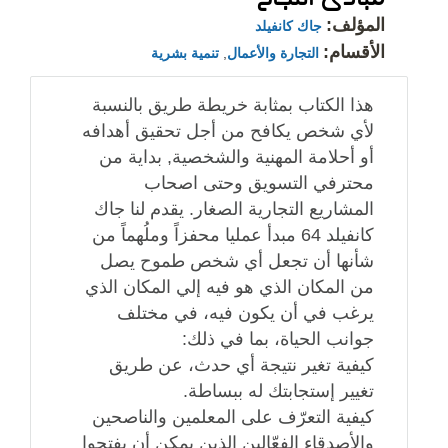
المؤلف:
جاك كانفيلد
الأقسام:
التجارة والأعمال
,
تنمية بشرية
هذا الكتاب بمثابة خريطة طريق بالنسبة
لأي شخص يكافح من أجل تحقيق أهدافه
أو أحلامة المهنية والشخصية, بداية من
محترفي التسويق وحتى اصحاب
المشاريع التجارية الصغار. يقدم لنا جاك
كانفيلد 64 مبدأ عمليا محفزاً وملُهماً من
شأنها أن تجعل أي شخص طموح يصل
من المكان الذي هو فيه إلي المكان الذي
يرغب في أن يكون فيه، في مختلف
جوانب الحياة، بما في ذلك:
كيفية تغير نتيجة أي حدث، عن طريق
تغيير إستجابتك له ببساطة.
كيفية التعرّف على المعلمين والناصحين
والأصدقاء الفعّالين الذين يمكن أن يفتحوا