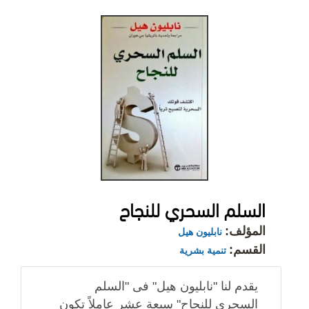
السلم السحري للنجاح
المؤلف:
نابليون هيل
القسم:
تنمية بشرية
يقدم لنا "نابليون هيل" فى "السلم
السحرى للنجاح" سبعة عشر عاملاً تكون