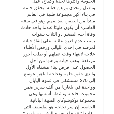
الجنوبية وأكثرها تحديًا وكفاح، عمل
وناضل وتحدى ورهن حياته ليحقق حلمه
في بناء اكبر مجموعة طبية في العالم
مبتدأ من الصفر، لقد صمم وهو في سنته
العاشرة أن يكون طبيبًا عندما واجه حادث
وفاة أخيه الصغير ذو الثلاث سنوات
بسبب عدم قدرة عائلته على إنقاذ حياته
لمرضه في إحدى الليالي ورفض الأطباء
علاجه لانتهاء وقت عملهم أو طلب أجور
مرتفعة. وهب حياته ورهنها من أجل
الحصول على قرض لبناء مشفاه الأول
والذي حقق حلمه ونجاحه الباهر ليتوسع
إلى 270 مستشفى في عموم اليابان
وواحدة في بلغاريا من ألف سرير ضمن
مجموعة فاعلة ونشطة أسسها وهي
مجموعة توكوشوكاي الطبية اليابانية
الخاصة. إن سر نجاحه هو بفلسفته التي
مفادها "لقد خلق جميع البشر متساوون"