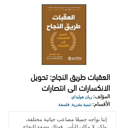
‎العقبات طريق النجاح: تحويل
الانكسارات الى انتصارات‎
المؤلف:
ريان هوليداي
الأقسام:
تنمية بشرية
,
فلسفة
إننا نواجه جميعًا مصاعب حياتية مختلفة،
ولكن لا مكان لليأس. فهناك وصفة للنجاح