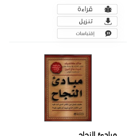
مبادئ النجاح