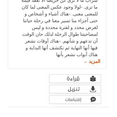
سراب ما لا نرى كن حريصا ألا تفقد قيمة
ما ترى. -لولا وجود عكس المعنى لما كان
للمعنى معنى. -هناك أشياء و أشخاص و
حتى أجزاء منا تسير معنا في رحلة حياتنا
لغرض محدد و لفترة محددة و ليس
لمصاحبتنا طوال الرحلة لذلك حان الوقت
أن تدعهم و شأنهم. -هناك أوقات نشعر
فيها أنها النهاية ثم نكتشف أنها البداية و
هناك أبواب نشعر بأنها
المزيد →