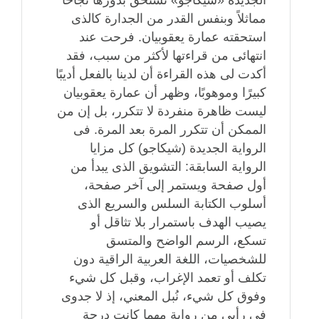
الجديدة «شيكاجو» تستحق بدورها نجاحًا
مماثلاً وبنفس القدر من الجدارة كالذى
استحقته عمارة يعقوبيان. فرحت عند
انتهائى من قراءتها لأكثر من سبب، فقد
أكدت لى هذه القراءة أن لدينا بالفعل أديبًا
كبيرًا وموهوبًا، وظهر أن عمارة يعقوبيان
ليست ظاهرة منفردة لا تتكرر، بل إن من
الممكن أن تتكرر المرة بعد المرة. فى
الرواية الجديدة (شيكاجو) كل مزايا
الرواية السابقة: التشويق الذى يبدأ من
أول صفحة ويستمر إلى آخر صفحة،
أسلوب الكتابة السلس والسريع الذى
يصيب الهدف باستمرار بلا تثاقل أو
تسكع، الرسم الواضح والمتسق
للشخصيات، اللغة العربية الراقية دون
تكلف أو تعمد الإغراب، وقبل كل شيء
وفوق كل شيء، نُبل المعني، إذ لا جدوى
فى رأيى من رواية مهما كانت درجة