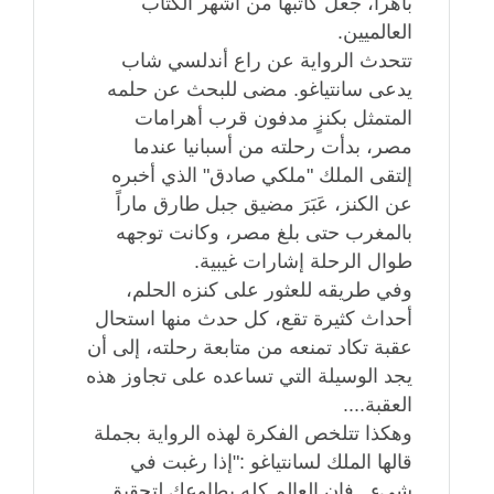
باهراً، جعل كاتبها من أشهر الكتاب
العالميين.
تتحدث الرواية عن راع أندلسي شاب
يدعى سانتياغو. مضى للبحث عن حلمه
المتمثل بكنزٍ مدفون قرب أهرامات
مصر، بدأت رحلته من أسبانيا عندما
إلتقى الملك "ملكي صادق" الذي أخبره
عن الكنز، عَبَرَ مضيق جبل طارق ماراً
بالمغرب حتى بلغ مصر، وكانت توجهه
طوال الرحلة إشارات غيبية.
وفي طريقه للعثور على كنزه الحلم،
أحداث كثيرة تقع، كل حدث منها استحال
عقبة تكاد تمنعه من متابعة رحلته، إلى أن
يجد الوسيلة التي تساعده على تجاوز هذه
العقبة....
وهكذا تتلخص الفكرة لهذه الرواية بجملة
قالها الملك لسانتياغو :"إذا رغبت في
شيء.. فإن العالم كله يطاوعك لتحقيق